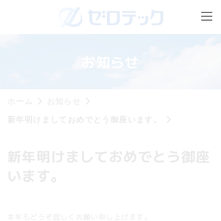
コ
ナ
ン
ビ
テ
ゲ
ン
ー
ツ
シ
へ
ョ
お知らせ
ス
ン
キ
に
ッ
移
プ
動
ホーム
お知らせ
新年明けましておめでとう御座います。
新年明けましておめでとう御座
います。
本年もどうぞ宜しくお願い申し上げます。