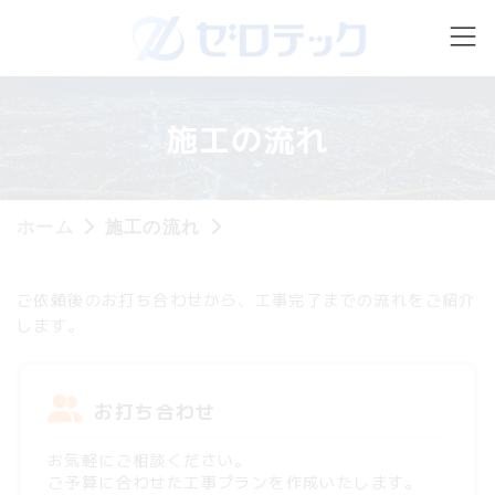
コ
ナ
ン
ビ
テ
ゲ
ン
ー
ツ
シ
へ
ョ
施工の流れ
ス
ン
キ
に
ッ
移
プ
動
ホーム
施工の流れ
ご依頼後のお打ち合わせから、工事完了までの流れをご紹介
します。
お打ち合わせ
お気軽にご相談ください。
ご予算に合わせた工事プランを作成いたします。